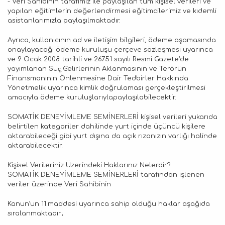
- Veri Sahibinin tarafımız ile paylaşılan tüm kişisel verileri ve
yapılan eğitimlerin değerlendirmesi eğitimcilerimiz ve kıdemli
asistanlarımızla paylaşılmaktadır.
Ayrıca, kullanıcının ad ve iletişim bilgileri, ödeme aşamasında
onaylayacağı ödeme kuruluşu çerçeve sözleşmesi uyarınca
ve 9 Ocak 2008 tarihli ve 26751 sayılı Resmi Gazete’de
yayımlanan Suç̧ Gelirlerinin Aklanmasının ve Terörün
Finansmanının Önlenmesine Dair Tedbirler Hakkında
Yönetmelik uyarınca kimlik doğrulaması gerçekleştirilmesi
amacıyla ödeme kuruluşlarıylapaylaşılabilecektir.
SOMATİK DENEYİMLEME SEMİNERLERİ kişisel verileri yukarıda
belirtilen kategoriler dahilinde yurt içinde üçüncü kişilere
aktarabileceği gibi yurt dışına da açık rızanızın varlığı halinde
aktarabilecektir.
Kişisel Verileriniz Üzerindeki Haklarınız Nelerdir?
SOMATİK DENEYİMLEME SEMİNERLERİ tarafından işlenen
veriler üzerinde Veri Sahibinin
Kanun’un 11.maddesi uyarınca sahip olduğu haklar aşağıda
sıralanmaktadır;