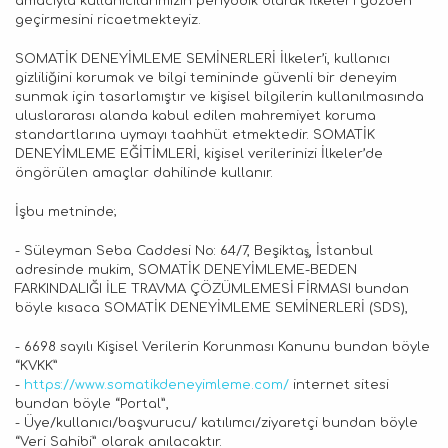
amacıyla kullanıcılarımızın periyodik olarak İlkeler’i gözden
geçirmesini ricaetmekteyiz.
SOMATİK DENEYİMLEME SEMİNERLERİ İlkeler’i, kullanıcı
gizliliğini korumak ve bilgi temininde güvenli bir deneyim
sunmak için tasarlamıştır ve kişisel bilgilerin kullanılmasında
uluslararası alanda kabul edilen mahremiyet koruma
standartlarına uymayı taahhüt etmektedir. SOMATİK
DENEYİMLEME EĞİTİMLERİ, kişisel verilerinizi İlkeler’de
öngörülen amaçlar dahilinde kullanır.
İşbu metninde;
- Süleyman Seba Caddesi No: 64/7, Beşiktaş̧, İstanbul
adresinde mukim, SOMATİK DENEYİMLEME-BEDEN
FARKINDALIĞI İLE TRAVMA ÇÖZÜMLEMESİ FİRMASI bundan
böyle kısaca SOMATİK DENEYİMLEME SEMİNERLERİ (SDS),
- 6698 sayılı Kişisel Verilerin Korunması Kanunu bundan böyle
“KVKK”
-
https://www.somatikdeneyimleme.com/
internet sitesi
bundan böyle “Portal”,
- Üye/kullanıcı/başvurucu/ katılımcı/ziyaretçi bundan böyle
“Veri Sahibi” olarak anılacaktır.