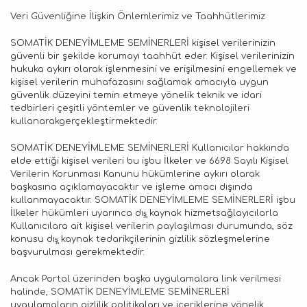
Veri Güvenliğine İlişkin Önlemlerimiz ve Taahhütlerimiz
SOMATİK DENEYİMLEME SEMİNERLERİ kişisel verilerinizin
güvenli bir şekilde korumayı taahhüt eder. Kişisel verilerinizin
hukuka aykırı olarak işlenmesini ve erişilmesini engellemek ve
kişisel verilerin muhafazasını sağlamak amacıyla uygun
güvenlik düzeyini temin etmeye yönelik teknik ve idari
tedbirleri çeşitli yöntemler ve güvenlik teknolojileri
kullanarakgerçekleştirmektedir.
SOMATİK DENEYİMLEME SEMİNERLERİ Kullanıcılar hakkında
elde ettiği kişisel verileri bu işbu İlkeler ve 6698 Sayılı Kişisel
Verilerin Korunması Kanunu hükümlerine aykırı olarak
başkasına açıklamayacaktır ve işleme amacı dışında
kullanmayacaktır. SOMATİK DENEYİMLEME SEMİNERLERİ işbu
İlkeler hükümleri uyarınca dış̧ kaynak hizmetsağlayıcılarla
Kullanıcılara ait kişisel verilerin paylaşılması durumunda, söz
konusu dış̧ kaynak tedarikçilerinin gizlilik sözleşmelerine
başvurulması gerekmektedir.
Ancak Portal üzerinden başka uygulamalara link verilmesi
halinde, SOMATİK DENEYİMLEME SEMİNERLERİ
uygulamaların gizlilik politikaları ve içeriklerine yönelik