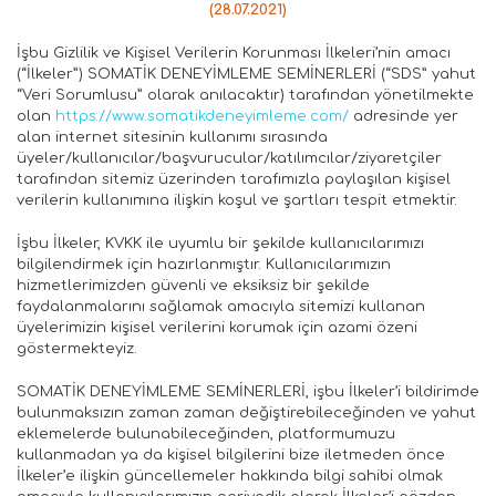
(28.07.2021)
İşbu Gizlilik ve Kişisel Verilerin Korunması İlkeleri’nin amacı
(“İlkeler”) SOMATİK DENEYİMLEME SEMİNERLERİ (“SDS” yahut
“Veri Sorumlusu” olarak anılacaktır) tarafından yönetilmekte
olan
https://www.somatikdeneyimleme.com/
adresinde yer
alan internet sitesinin kullanımı sırasında
üyeler/kullanıcılar/başvurucular/katılımcılar/ziyaretçiler
tarafından sitemiz üzerinden tarafımızla paylaşılan kişisel
verilerin kullanımına ilişkin koşul ve şartları tespit etmektir.
İşbu İlkeler, KVKK ile uyumlu bir şekilde kullanıcılarımızı
bilgilendirmek için hazırlanmıştır. Kullanıcılarımızın
hizmetlerimizden güvenli ve eksiksiz bir şekilde
faydalanmalarını sağlamak amacıyla sitemizi kullanan
üyelerimizin kişisel verilerini korumak için azami özeni
göstermekteyiz.
SOMATİK DENEYİMLEME SEMİNERLERİ, işbu İlkeler’i bildirimde
bulunmaksızın zaman zaman değiştirebileceğinden ve yahut
eklemelerde bulunabileceğinden, platformumuzu
kullanmadan ya da kişisel bilgilerini bize iletmeden önce
İlkeler’e ilişkin güncellemeler hakkında bilgi sahibi olmak