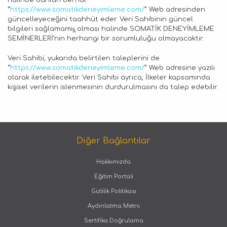
“
https://www.somatikdeneyimleme.com/
” Web adresinden
güncelleyeceğini taahhüt eder. Veri Sahibinin güncel
bilgileri sağlamamış̧ olması halinde SOMATİK DENEYİMLEME
SEMİNERLERİ’nin herhangi bir sorumluluğu olmayacaktır.
Veri Sahibi, yukarıda belirtilen taleplerini de
“
https://www.somatikdeneyimleme.com/
” Web adresine yazılı
olarak iletebilecektir. Veri Sahibi ayrıca, İlkeler kapsamında
kişisel verilerin islenmesinin durdurulmasını da talep edebilir.
Diğer Bağlantılar
Hakkımızda
Eğitim Portali
Gizlilik Politikası
Aydınlatma Metni
Sertifika Doğrulama