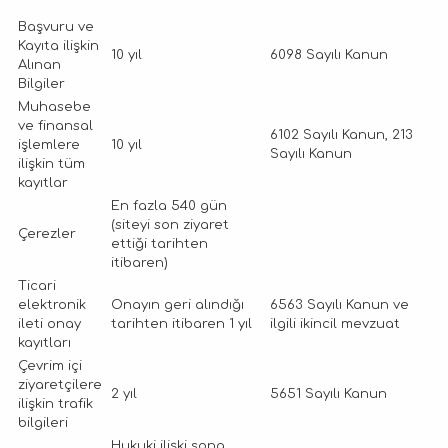
Başvuru ve
Kayıta ilişkin
10 yıl
6098 Sayılı Kanun
Alınan
Bilgiler
Muhasebe
ve finansal
6102 Sayılı Kanun, 213
işlemlere
10 yıl
Sayılı Kanun
ilişkin tüm
kayıtlar
En fazla 540 gün
(siteyi son ziyaret
Çerezler
ettiği tarihten
itibaren)
Ticari
elektronik
Onayın geri alındığı
6563 Sayılı Kanun ve
ileti onay
tarihten itibaren 1 yıl
ilgili ikincil mevzuat
kayıtları
Çevrim içi
ziyaretçilere
2 yıl
5651 Sayılı Kanun
ilişkin trafik
bilgileri
Hukuki ilişki sona