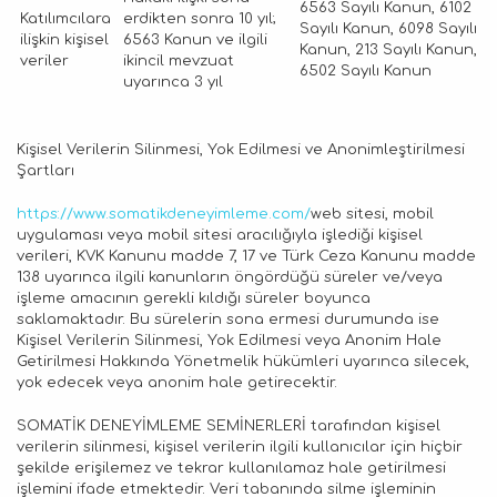
6563 Sayılı Kanun, 6102
Katılımcılara
erdikten sonra 10 yıl;
Sayılı Kanun, 6098 Sayılı
ilişkin kişisel
6563 Kanun ve ilgili
Kanun, 213 Sayılı Kanun,
veriler
ikincil mevzuat
6502 Sayılı Kanun
uyarınca 3 yıl
Kişisel Verilerin Silinmesi, Yok Edilmesi ve Anonimleştirilmesi
Şartları
https://www.somatikdeneyimleme.com/
web sitesi, mobil
uygulaması veya mobil sitesi aracılığıyla işlediği kişisel
verileri, KVK Kanunu madde 7, 17 ve Türk Ceza Kanunu madde
138 uyarınca ilgili kanunların öngördüğü süreler ve/veya
işleme amacının gerekli kıldığı süreler boyunca
saklamaktadır. Bu sürelerin sona ermesi durumunda ise
Kişisel Verilerin Silinmesi, Yok Edilmesi veya Anonim Hale
Getirilmesi Hakkında Yönetmelik hükümleri uyarınca silecek,
yok edecek veya anonim hale getirecektir.
SOMATİK DENEYİMLEME SEMİNERLERİ tarafından kişisel
verilerin silinmesi, kişisel verilerin ilgili kullanıcılar için hiçbir
şekilde erişilemez ve tekrar kullanılamaz hale getirilmesi
işlemini ifade etmektedir. Veri tabanında silme işleminin