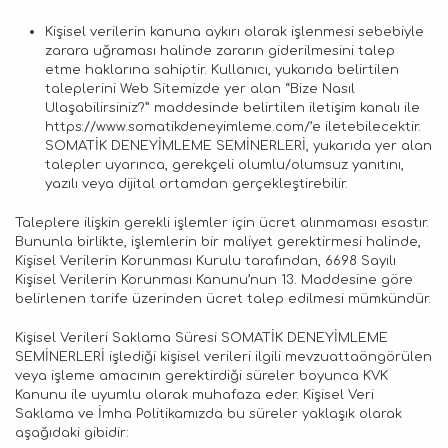
Kişisel verilerin kanuna aykırı olarak işlenmesi sebebiyle
zarara uğraması halinde zararın giderilmesini talep
etme haklarına sahiptir. Kullanıcı, yukarıda belirtilen
taleplerini Web Sitemizde yer alan “Bize Nasıl
Ulaşabilirsiniz?” maddesinde belirtilen iletişim kanalı ile
https://www.somatikdeneyimleme.com/’e iletebilecektir.
SOMATİK DENEYİMLEME SEMİNERLERİ, yukarıda yer alan
talepler uyarınca, gerekçeli olumlu/olumsuz yanıtını,
yazılı veya dijital ortamdan gerçekleştirebilir.
Taleplere ilişkin gerekli işlemler için ücret alınmaması esastır.
Bununla birlikte, işlemlerin bir maliyet gerektirmesi halinde,
Kişisel Verilerin Korunması Kurulu tarafından, 6698 Sayılı
Kişisel Verilerin Korunması Kanunu’nun 13. Maddesine göre
belirlenen tarife üzerinden ücret talep edilmesi mümkündür.
Kişisel Verileri Saklama Süresi SOMATİK DENEYİMLEME
SEMİNERLERİ işlediği kişisel verileri ilgili mevzuattaöngörülen
veya işleme amacının gerektirdiği süreler boyunca KVK
Kanunu ile uyumlu olarak muhafaza eder. Kişisel Veri
Saklama ve İmha Politikamızda bu süreler yaklaşık olarak
aşağıdaki gibidir: