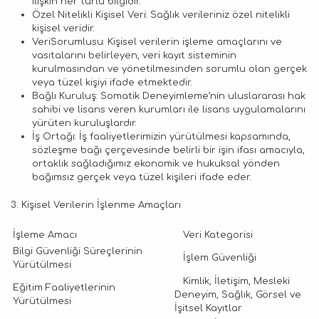
ilişkin her türlü bilgidir.
Özel Nitelikli Kişisel Veri: Sağlık verileriniz özel nitelikli
kişisel veridir.
VeriSorumlusu: Kişisel verilerin işleme amaçlarını ve
vasıtalarını belirleyen, veri kayıt sisteminin
kurulmasından ve yönetilmesinden sorumlu olan gerçek
veya tüzel kişiyi ifade etmektedir.
Bağlı Kuruluş: Somatik Deneyimleme’nin uluslararası hak
sahibi ve lisans veren kurumları ile lisans uygulamalarını
yürüten kuruluşlardır.
İş Ortağı: İş faaliyetlerimizin yürütülmesi kapsamında,
sözleşme bağı çerçevesinde belirli bir işin ifası amacıyla,
ortaklık sağladığımız ekonomik ve hukuksal yönden
bağımsız gerçek veya tüzel kişileri ifade eder.
3. Kişisel Verilerin İşlenme Amaçları
İşleme Amacı
Veri Kategorisi
Bilgi Güvenliği Süreçlerinin
İşlem Güvenliği
Yürütülmesi
Kimlik, İletişim, Mesleki
Eğitim Faaliyetlerinin
Deneyim, Sağlık, Görsel ve
Yürütülmesi
İşitsel Kayıtlar