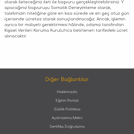
olarak ileteceğiniz ileti ile başvuru gerçekleştirebilirsiniz. Y
apacağınız başvuruyu Somatik Deneyimleme olarak,
talebinizin niteliğine göre en kısa sürede ve en geç otuz gün
içerisinde ücretsiz olarak sonuçlandıracağız. Ancak, işlemin
ayrıca bir maliyeti gerektirmesi hâlinde, odamız tarafından
Kişisel Verileri Koruma Kurulu’nca belirlenen tarifedeki ücret
alınacaktır.
Diğer Bağlantılar
Hakkımızda
Eğitim Portali
Gizlilik Politikası
Aydınlatma Metni
Sertifika Doğrulama