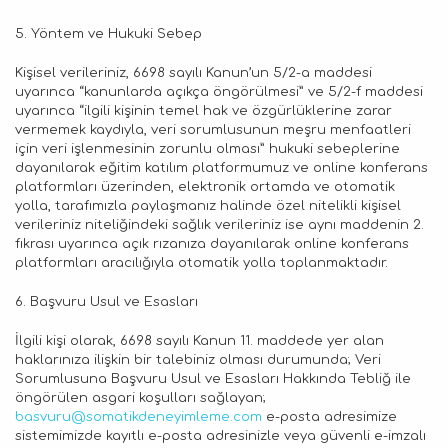
5. Yöntem ve Hukuki Sebep
Kişisel verileriniz, 6698 sayılı Kanun’un 5/2-a maddesi
uyarınca “kanunlarda açıkça öngörülmesi” ve 5/2-f maddesi
uyarınca “ilgili kişinin temel hak ve özgürlüklerine zarar
vermemek kaydıyla, veri sorumlusunun meşru menfaatleri
için veri işlenmesinin zorunlu olması” hukuki sebeplerine
dayanılarak eğitim katılım platformumuz ve online konferans
platformları üzerinden, elektronik ortamda ve otomatik
yolla, tarafımızla paylaşmanız halinde özel nitelikli kişisel
verileriniz niteliğindeki sağlık verileriniz ise aynı maddenin 2.
fıkrası uyarınca açık rızanıza dayanılarak online konferans
platformları aracılığıyla otomatik yolla toplanmaktadır.
6. Başvuru Usul ve Esasları
İlgili kişi olarak, 6698 sayılı Kanun 11. maddede yer alan
haklarınıza ilişkin bir talebiniz olması durumunda; Veri
Sorumlusuna Başvuru Usul ve Esasları Hakkında Tebliğ ile
öngörülen asgari koşulları sağlayan;
basvuru@somatikdeneyimleme.com
e-posta adresimize
sistemimizde kayıtlı e-posta adresinizle veya güvenli e-imzalı