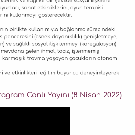
emek ve sağlıklı bir şekilde sosyal ilişkilere
unları, sanat etkinliklerini, oyun terapisi
erini kullanmayı gösterecektir.
nin birlikte kullanımıyla bağlanma sürecindeki
s penceresini (esnek dayanıklılık) genişletmeye,
) ve sağlıklı sosyal ilişkilenmeyi (koregülasyon)
 meydana gelen ihmal, taciz, işlenmemiş
a karmaşık travma yaşayan çocukların otonom
i ve etkinlikleri, eğitim boyunca deneyimleyerek
tagram Canlı Yayını (8 Nisan 2022)