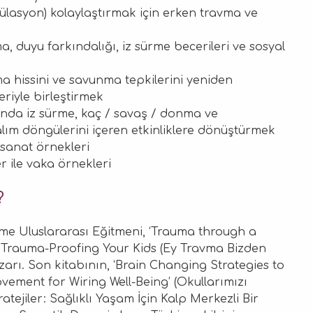
gülasyon) kolaylaştırmak için erken travma ve
, duyu farkındalığı, iz sürme becerileri ve sosyal
a hissini ve savunma tepkilerini yeniden
eriyle birleştirmek
ında iz sürme, kaç / savaş / donma ve
ım döngülerini içeren etkinliklere dönüştürmek
 sanat örnekleri
 ile vaka örnekleri
?
eme Uluslararası Eğitmeni, ‘Trauma through a
‘‘Trauma-Proofing Your Kids (Ey Travma Bizden
azarı. Son kitabının, ‘Brain Changing Strategies to
ment for Wiring Well-Being’ (Okullarımızı
tejiler: Sağlıklı Yaşam İçin Kalp Merkezli Bir