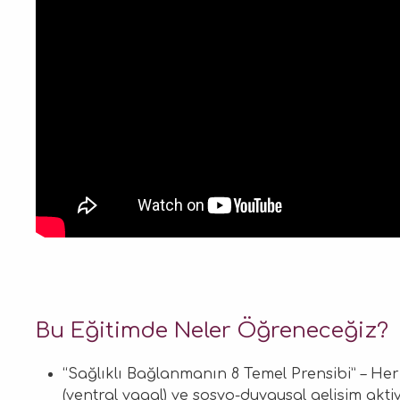
Bu Eğitimde Neler Öğreneceğiz?
“Sağlıklı Bağlanmanın 8 Temel Prensibi” – Her 
(ventral vagal) ve sosyo-duygusal gelişim aktivi