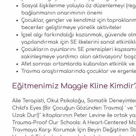
Sosyal ilişkilenme yoluyla öz düzenlemeyi (re
bağlanmanın onarımının önemi
Çocuklar, gençler ve kendimiz için topraklanma
beceriler geliştirmeye yönelik aktiviteler
İçsel algı farkındalığı kazanmak, güvende olm
yapılandırmak için SE ilkelerini sanat etkinlikl
Çocukların oyunlarını SE prensipleri kapsam
sakinleşmeye yardımcı olan aktivasyon/ boşal
Afet sonrası ortamlarda kullanılan etkinlik ve
Travma araştırmalarında çocuklar ve ergenler
Eğitmenimiz Maggie Kline Kimdir
Aile Terapisti, Okul Psikoloğu, Somatik Deneyiml
Child’s Eyes (Bir Çocuğun Gözünden Travma) ’ ve 
Uzak Dur!)’’ kitaplarının Peter Levine ile ortak y
Trauma-Proof Our Schools: A Heart-Centered Move
Travmaya Karşı Korumak İçin Beyin Değiştiren Stra