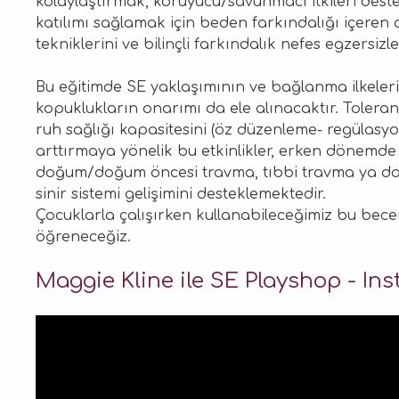
kolaylaştırmak, koruyucu/savunmacı itkileri destekl
katılımı sağlamak için beden farkındalığı içeren oy
tekniklerini ve bilinçli farkındalık nefes egzersizl
Bu eğitimde SE yaklaşımının ve bağlanma ilkeleri
kopuklukların onarımı da ele alınacaktır. Toleran
ruh sağlığı kapasitesini (öz düzenleme- regülasyon
arttırmaya yönelik bu etkinlikler, erken dönemde
doğum/doğum öncesi travma, tıbbi travma ya d
sinir sistemi gelişimini desteklemektedir.
Çocuklarla çalışırken kullanabileceğimiz bu becer
öğreneceğiz.
Maggie Kline ile SE Playshop - Ins