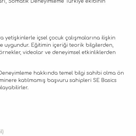
arı, Somatik Deneyimleme Türkiye ekibinin
a yetişkinlerle içsel çocuk çalışmalarına ilişkin
e uygundur. Eğitimin içeriği teorik bilgilerden,
rnekler, videolar ve deneyimsel etkinliklerden
k Deneyimleme hakkında temel bilgi sahibi olma ön
 seminere katılmamış başvuru sahipleri SE Basics
ayabilirler.
l)