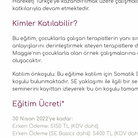
Hareket) Türkçe’ye kazandırılmak üzere çalışmal
katkılarıyla devam etmektedir.
Kimler Katılabilir?
Bu eğitim, çocuklarla çalışan terapistlerin yanı sır
anlayışlarını derinleştirmek isteyen terapistlere d
Maggie’nin çocuklarla olan örnek çalışmalarına ö
oluşacaktır.
Katılım önkoşulu: Bu eğitime katılım için Somati
koşulu bulunmaktadır. SE yaklaşımı ile ilgili bir
seminerini kayıttan izleyerek bu ön koşulu tamaml
Eğitim Ücreti*
30 Nisan 2022’ye kadar:
Erken Ödeme: 5150 TL (KDV dahil)
Erken Ödeme (SE Basics dahil): 5400 TL (KDV dahi