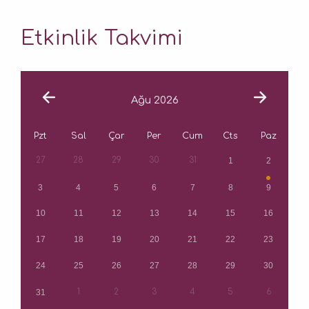
Etkinlik Takvimi
Ağu 2026
Pzt
Sal
Çar
Per
Cum
Cts
Paz
1
2
27
28
29
30
31
3
4
5
6
7
8
9
10
11
12
13
14
15
16
17
18
19
20
21
22
23
24
25
26
27
28
29
30
31
1
2
3
4
5
6