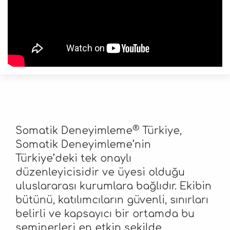
Depremden etkilenenlerle çalışan kişilerin de
desteğe ihtiyaç duyduğu bu zor günlerde Dr.
Porges’e sonsuz teşekkürlerimizle.
2023-02-13
Maggie Kline ile Deprem
Sonrası Çocukarla Psikolojik
İlk Yardım, Şok Travması,
®
Somatik Deneyimleme
Türkiye,
Kayıp ve Yas Çalışmaları
Somatik Deneyimleme’nin
Türkiye’deki tek onaylı
düzenleyicisidir ve üyesi olduğu
uluslararası kurumlara bağlıdır. Ekibin
Somatik Deneyimleme yaklaşımının uluslararası
bütünü, katılımcıların güvenli, sınırları
kıdemli eğitmenlerinden Maggie Kline
“
Deprem
Sonrası Çocuklarla Psikolojik İlkyardım, Şok Travması,
belirli ve kapsayıcı bir ortamda bu
Kayıp ve Yas
”
konulu webinar ile bizlerle bir araya
seminerleri en etkin şekilde
geliyor. Playshop eğitiminin de yaratıcısı olan Maggie