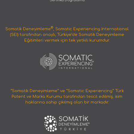
Sertifika Doğrulama
2022-04-28
Dr. Peter Levine Webinar -
Kayıttan İzleme Seçeneği
®
Somatik Deneyimleme
, Somatic Experiencing International
(SEI) tarafından onaylı, Türkiye’de Somatik Deneyimleme
Eğitimleri vermek için tek yetkili kurumdur.
26 Nisan 2022 tarihinde gerçekleşen "
Dr. Peter
Levine ile
:
Kaplanı Uyandırmak, Travmayı İyileştirmek
"
canlı webinarı
video kayıttan izleme
seçeneği web
sitemiz üstünden sunulmuştur.
İlgilenen kullanıcılarımız; sitemize üye olduktan
sonra, webinar kayıttan izleme başvurusu ve
sonrasında ödemesini yaparak kayda
30 gün süreyle
erişebilirler.
“Somatik Deneyimleme” ve “Somatic Experiencing” Türk
Patent ve Marka Kurumu tarafından tescil edilmiş, isim
haklarına sahip çıkılmış olan bir markadır.
2022-01-25
SE Basics & Çocuklarda