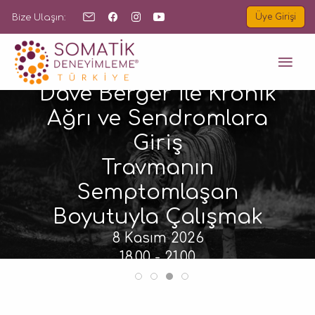
Bize Ulaşın:
Üye Girişi
B
Dave Berger ile Kronik
Ağrı ve Sendromlara
Giriş
Travmanın
Semptomlaşan
Boyutuyla Çalışmak
8 Kasım 2026
18.00 - 21.00